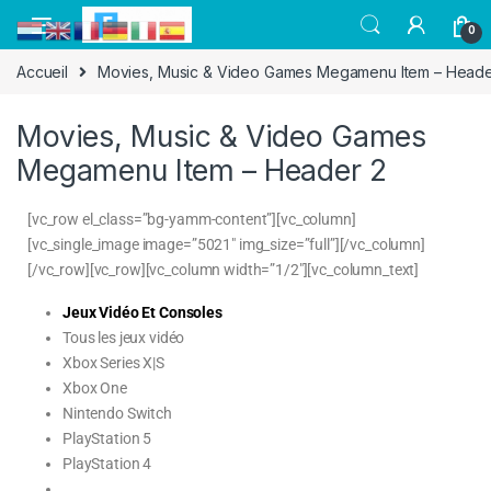
0
Accueil
Movies, Music & Video Games Megamenu Item – Heade
Movies, Music & Video Games
Megamenu Item – Header 2
[vc_row el_class=”bg-yamm-content”][vc_column]
[vc_single_image image=”5021″ img_size=”full”][/vc_column]
[/vc_row][vc_row][vc_column width=”1/2″][vc_column_text]
Jeux Vidéo Et Consoles
Tous les jeux vidéo
Xbox Series X|S
Xbox One
Nintendo Switch
PlayStation 5
PlayStation 4