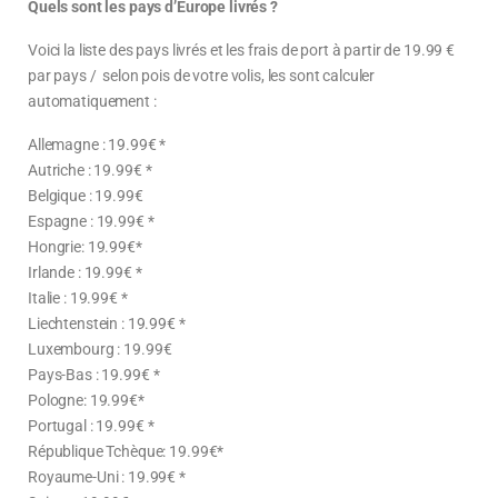
Quels sont les pays d’Europe livrés ?
Voici la liste des pays livrés et les frais de port à partir de 19.99 €
par pays /
selon pois de votre volis, les sont calculer
automatiquement :
Allemagne :
19.99
€ *
Autriche :
19.99
€ *
Belgique :
19.99
€
Espagne :
19.99
€ *
Hongrie:
19.99
€*
Irlande :
19.99
€ *
Italie :
19.99
€ *
Liechtenstein :
19.99
€ *
Luxembourg :
19.99
€
Pays-Bas :
19.99
€ *
Pologne:
19.99
€*
Portugal :
19.99
€ *
République Tchèque:
19.99
€*
Royaume-Uni :
19.99
€ *