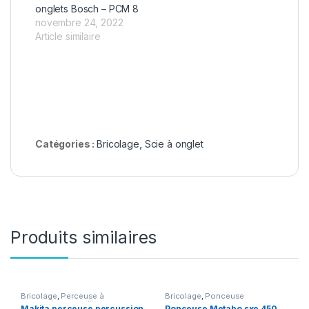
onglets Bosch – PCM 8
novembre 24, 2022
Article similaire
Catégories :
Bricolage
,
Scie à onglet
Produits similaires
Bricolage
,
Perceuse à
Bricolage
,
Ponceuse
percussion sans fil
excentrique
Makita perceuse percussion
Ponceuse Metabo sxe 450