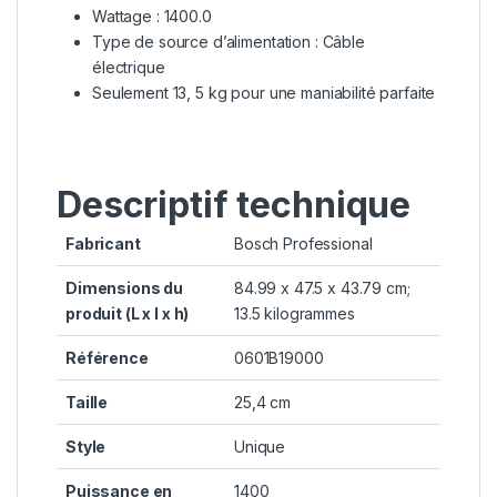
Wattage : 1400.0
Type de source d’alimentation : Câble
électrique
Seulement 13, 5 kg pour une
maniabilité
parfaite
Descriptif technique
Fabricant
‎Bosch Professional
Dimensions du
‎84.99 x 47.5 x 43.79 cm;
produit (L x l x h)
13.5 kilogrammes
Référence
‎0601B19000
Taille
‎25,4 cm
Style
‎Unique
Puissance en
‎1400