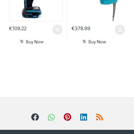
€
109.22
€
378.99
Buy Now
Buy Now