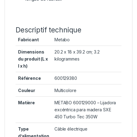
Descriptif technique
Fabricant
‎Metabo
Dimensions
‎20.2 x 18 x 39.2 cm; 3.2
du produit (L x
kilogrammes
l x h)
Référence
‎600129380
Couleur
‎Multicolore
Matière
‎METABO 600129000 – Lijadora
excéntrica para madera SXE
450 Turbo Tec 350W
Type
‎Câble électrique
d’alimentation