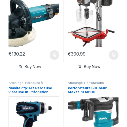
€
130.22
€
300.99
Buy Now
Buy Now
Bricolage
,
Perceuse à
Bricolage
,
Perforateurs
percussion sans fil
Makita dtp141z Perceuse
Perforateurs Burineur
visseuse multifonction
Makita hr4013c