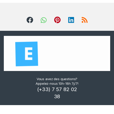
Vous avez des questions?
Appelez-nous 10h-16h 7j/7!
(+33) 7 57 82 02
38