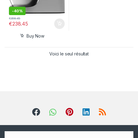
-
40%
€
398.45
€
238.45
Buy Now
Voici le seul résultat