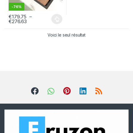
-
76%
€
179.75
–
€
276.63
Voici le seul résultat