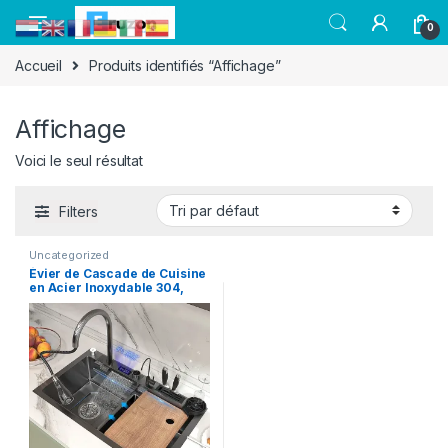
0
Accueil
Produits identifiés “Affichage”
Affichage
Voici le seul résultat
Filters
Uncategorized
Évier de Cascade de Cuisine
en Acier Inoxydable 304,
Grand, Simple, Affichage
Numérique, Bassin à
Vaisselle avec Multifonction
Tactile