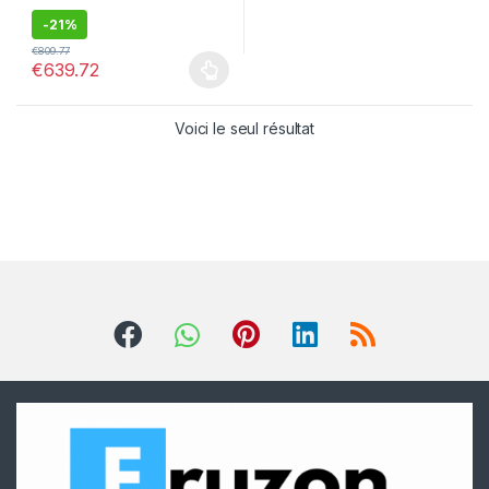
-
21%
€
809.77
€
639.72
Voici le seul résultat