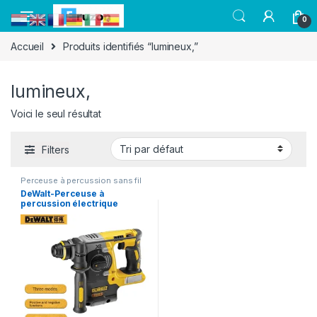
0
Accueil
Produits identifiés “lumineux,”
lumineux,
Voici le seul résultat
Filters
Perceuse à percussion sans fil
DeWalt-Perceuse à
percussion électrique
multifonctionnelle 3 en 1,
20V, Dch273