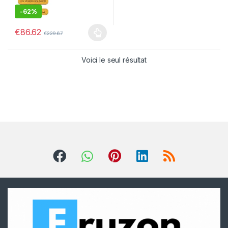
-
62%
€
86.62
€
229.67
Voici le seul résultat