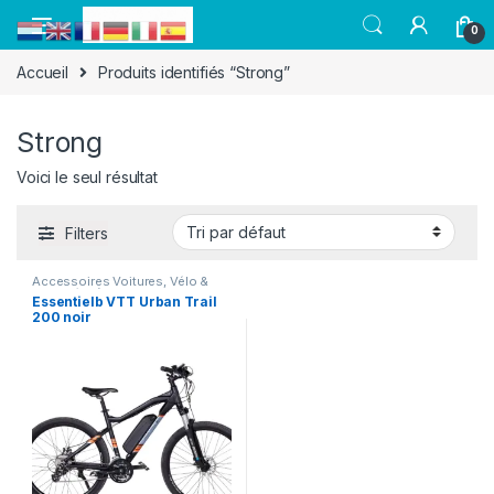
0
Accueil
Produits identifiés “Strong”
Strong
Voici le seul résultat
Filters
Accessoires Voitures, Vélo &
GPS
,
Vélo à assistance
Essentielb VTT Urban Trail
électrique
200 noir