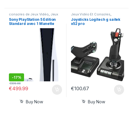
consoles de Jeux Vidéo
,
Jeux
Jeux Vidéo Et Consoles
,
Vidéo Et Consoles
Joysticks
Sony PlayStation 5 Édition
Joysticks Logitech g saitek
Standard avec 1 Manette
x52 pro
-
17%
€
598.88
€
499.99
€
100.67
Buy Now
Buy Now