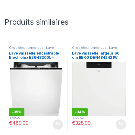
Produits similaires
Gros électroménager
,
Lave
Gros électroménager
,
Lave
vaisselle
vaisselle
Lave vaisselle encastrable
Lave vaisselle largeur 60
Electrolux EEG48200L –
cm BEKO DEN4842421W
Lave vaisselle tout
integrable 60 cm
-
35%
-
34%
€
749.00
€
499.00
€
489.00
€
328.99