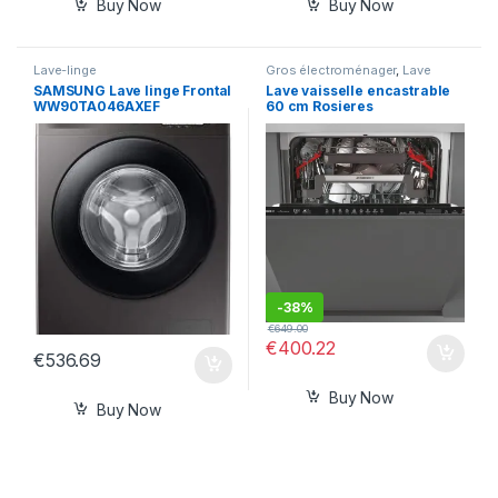
Buy Now
Buy Now
Lave-linge
Gros électroménager
,
Lave
vaisselle
SAMSUNG Lave linge Frontal
Lave vaisselle encastrable
WW90TA046AXEF
60 cm Rosieres
RDIN2D622PB-47 – Lave
vaisselle tout integrable
-
38%
€
649.00
€
400.22
€
536.69
Buy Now
Buy Now