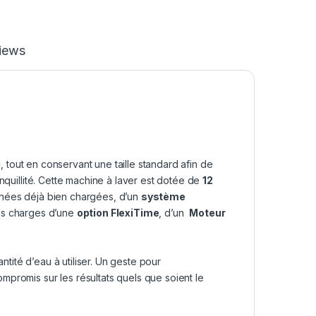
iews
g
, tout en conservant une taille standard afin de
nquillité. Cette machine à laver est dotée de
12
rnées déjà bien chargées, d’un
système
tes charges d’une
option FlexiTime
, d’un
Moteur
antité d’eau à utiliser. Un geste pour
promis sur les résultats quels que soient le