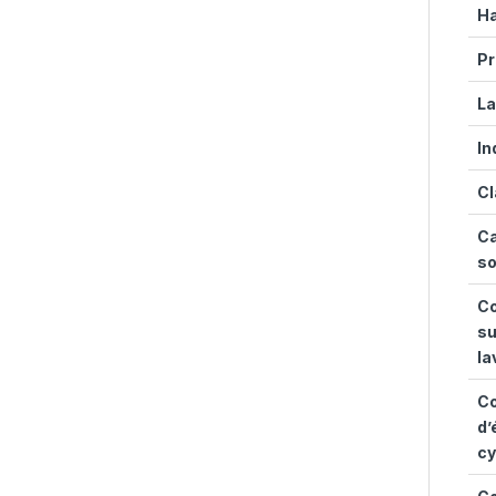
Ha
Pr
La
In
Cl
Ca
so
Co
su
la
C
d’
cy