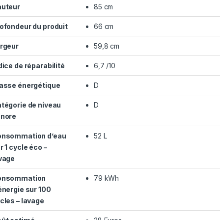
uteur
85 cm
ofondeur du produit
66 cm
rgeur
59,8 cm
dice de réparabilité
6,7 /10
asse énergétique
D
tégorie de niveau
D
nore
nsommation d’eau
52 L
r 1 cycle éco –
vage
onsommation
79 kWh
énergie sur 100
cles – lavage