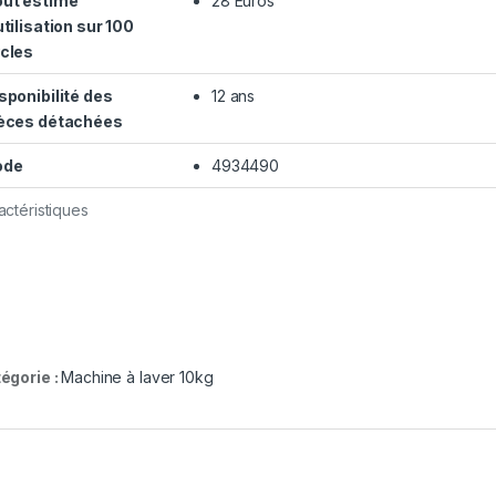
ût estimé
28 Euros
utilisation sur 100
cles
sponibilité des
12 ans
èces détachées
ode
4934490
actéristiques
égorie :
Machine à laver 10kg