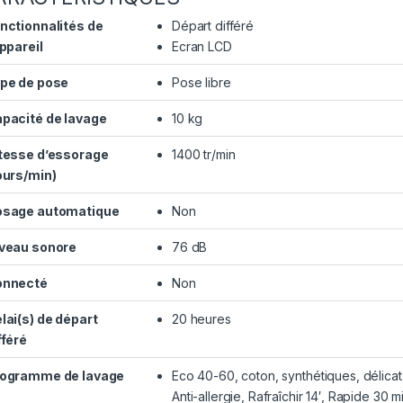
nctionnalités de
Départ différé
appareil
Ecran LCD
pe de pose
Pose libre
pacité de lavage
10 kg
tesse d’essorage
1400 tr/min
ours/min)
sage automatique
Non
veau sonore
76 dB
onnecté
Non
lai(s) de départ
20 heures
fféré
ogramme de lavage
Eco 40-60, coton, synthétiques, délicat
Anti-allergie, Rafraîchir 14′, Rapide 30 