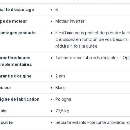
alité d’essorage
B
pe de moteur
Moteur Inverter
antages produits
FlexiTime vous permet de prendre la ma
choisissez en fonction de vos besoins. 
réduire 4 fois la durée.
ractéristiques
Tambour inox – 4 pieds réglables – Opti
mplémentaires
rantie d’origine
2 ans
uleur
Blanc
igine de fabrication
Pologne
ids
77,5 kg
curité
Sécurité enfants – Sécurité anti-débor