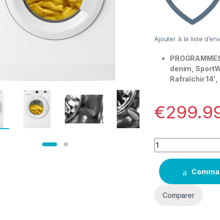
Ajouter à la liste d’en
PROGRAMMES: E
denim, SportWe
Rafraîchir 14′
€
299.9
Quantity
Comma
Comparer