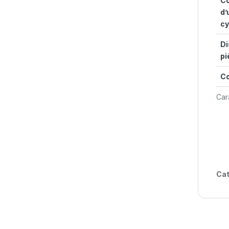
Co
d’
cy
Di
pi
C
Car
Cat