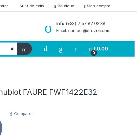
cator
Suivi de colis
Boutique
Mon compte
Info
(+33) 7 57 82 02 38
Email: contact@eruzon.com
€
0.00
0
 hublot FAURE FWF1422E32
Comparer