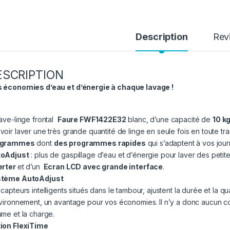
Description
Rev
ESCRIPTION
 économies d’eau et d’énergie à chaque lavage !
lave-linge frontal
Faure FWF1422E32
blanc, d’une capacité de
10 k
voir laver une très grande quantité de linge en seule fois en toute tra
ogrammes
dont
des programmes rapides
qui s’adaptent à vos jou
oAdjust
: plus de gaspillage d’eau et d’énergie pour laver des peti
erter
et d’un
Ecran LCD avec grande interface
.
tème AutoAdjust
capteurs intelligents situés dans le tambour, ajustent la durée et la qu
nvironnement, un avantage pour vos économies. Il n’y a donc aucun com
ume et la charge.
ion FlexiTime