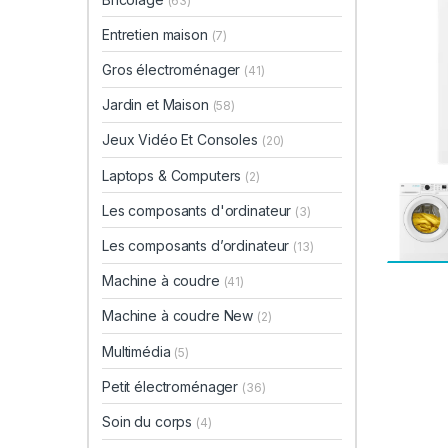
(63)
Entretien maison
(7)
Gros électroménager
(41)
Jardin et Maison
(58)
Jeux Vidéo Et Consoles
(20)
Laptops & Computers
(2)
Les composants d'ordinateur
(3)
Les composants d’ordinateur
(13)
Machine à coudre
(41)
Machine à coudre New
(2)
Multimédia
(5)
Petit électroménager
(36)
Soin du corps
(4)