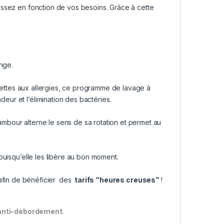
issez en fonction de vos besoins. Grâce à cette
inge.
sujettes aux allergies, ce programme de lavage à
ur et l’élimination des bactéries.
 tambour alterne le sens de sa rotation et permet au
puisqu’elle les libère au bon moment.
afin de bénéficier
des
tarifs “heures creuses”
!
anti-débordement
.