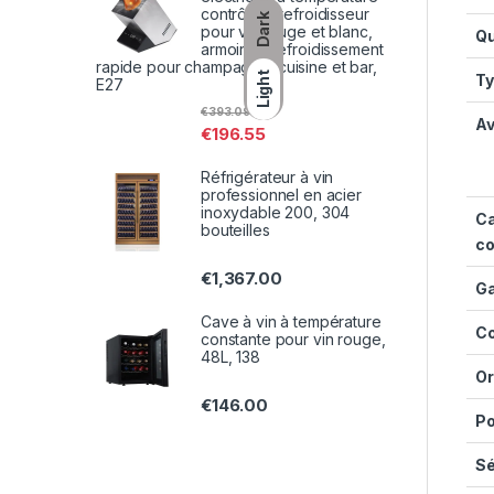
contrôlée, refroidisseur
Dark
pour vin rouge et blanc,
Qu
armoire à refroidissement
rapide pour champagne, cuisine et bar,
Light
Ty
E27
€
393.09
Av
€
196.55
Réfrigérateur à vin
professionnel en acier
inoxydable 200, 304
Ca
bouteilles
co
€
1,367.00
Ga
Cave à vin à température
Co
constante pour vin rouge,
48L, 138
Or
€
146.00
Po
Sé