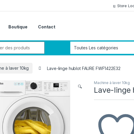
Store Lo
Boutique
Contact
ne à laver 10kg
Lave-linge hublot FAURE FWF1422E32
Machine à laver 10kg
🔍
Lave-linge