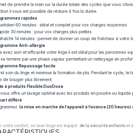
met de prendre la main sur la durée totale des cycles que vous chois
tion il vous est possible de réduire 4 fois la durée.
ogrammes rapides
uotidien 60 minutes : idéal et complet pour vos charges moyennes
apide 30 minutes : pour vos charges plus petites
afraîchir 14 minutes : permet de donner un coup de fraîcheur à votre l
gramme Anti-allergie
e avec soin et efficacité votre linge il est idéal pour les personnes 
 se termine par une phase vapeur permettant un nettoyage en profonde
gramme Repassage facile
nd soin du linge et minimise la formation de plis. Pendant le cycle, le
ge de bouger plus librement.
te à produits Flexible DuoDose
e vous offre un lavage optimal avec les produits en poudre ou liquide 
art différé
ogrammez
la mise en marche de l’appareil à l’avance (20 heures)
r votre confort, ce lave-linge est équipé
de la sécurité enfants
et
ARACTÉRISTIQUES