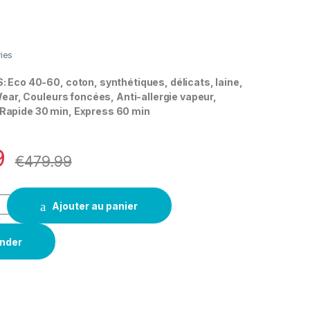
vies
co 40-60, coton, synthétiques, délicats, laine,
ar, Couleurs foncées, Anti-allergie vapeur,
, Rapide 30 min, Express 60 min
9
€
479.99
Ajouter au panier
nder