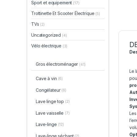
Sport et equipement
(17)
Trottinette Et Scooter Électrique
(5)
TVs
(2)
Uncategorized
(4)
D
Vélo électrique
(3)
Des
Gros électroménager
(41)
Le 
pou
Cave à vin
(6)
pr
Congélateur
(6)
Aut
Inv
Lave linge top
(2)
Sys
Lave vaisselle
(7)
Les 
l’e
Lave-linge
(12)
vol
Opt
Lave-linge séchant
(2)