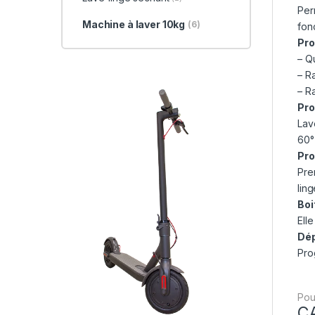
Per
Machine à laver 10kg
(6)
fonc
Pr
– Q
– R
– R
Pro
Lav
60°
Pro
Pre
lin
Boi
Ell
Dép
Pr
Pou
C