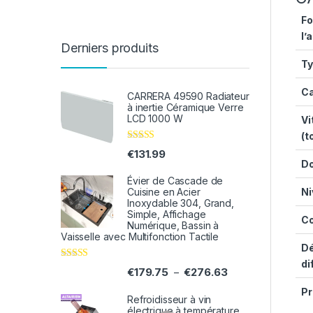
Fo
l’
Derniers produits
Ty
Ca
CARRERA 49590 Radiateur
à inertie Céramique Verre
LCD 1000 W
Vi
(t
Note
3.71
€
131.99
sur 5
Do
Évier de Cascade de
Ni
Cuisine en Acier
Inoxydable 304, Grand,
Simple, Affichage
C
Numérique, Bassin à
Vaisselle avec Multifonction Tactile
Dé
di
Note
5.00
sur
€
179.75
€
276.63
–
5
Pr
Refroidisseur à vin
électrique à température