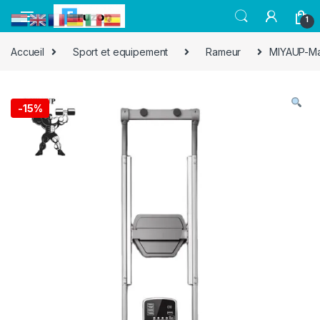
1
Accueil
Sport et equipement
Rameur
MIYAUP-Mac
-
15%