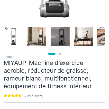
Rameur
MIYAUP-Machine d’exercice
aérobie, réducteur de graisse,
rameur blanc, multifonctionnel,
équipement de fitness intérieur
(
2
avis client)
Noté
1
5.00
sur 5
basé sur