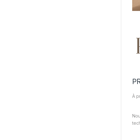
P
À p
Nou
tec