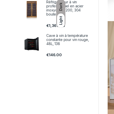
Réfrigérateur à vin
Dark
professionnel en acier
inoxydable 200, 304
bouteilles
Light
€
1,367.00
Cave à vin à température
constante pour vin rouge,
48L, 138
€
146.00