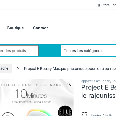
Store Lo
Boutique
Contact
i-acné
Project E Beauty Masque photonique pour le rajeunis
appareils anti-acné
,
So
🔍
Project E 
le rajeunis
Ajouter à la list