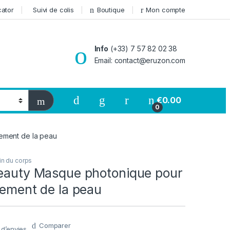
cator
Suivi de colis
Boutique
Mon compte
Info
(+33) 7 57 82 02 38
Email: contact@eruzon.com
€
0.00
0
sement de la peau
in du corps
Beauty Masque photonique pour
sement de la peau
Comparer
e d’envies