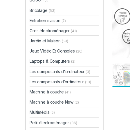
(1)
Bricolage
(63)
Entretien maison
(7)
Gros électroménager
(41)
Jardin et Maison
(58)
Jeux Vidéo Et Consoles
(20)
Laptops & Computers
(2)
Les composants d'ordinateur
(3)
Les composants d’ordinateur
(13)
Machine à coudre
(41)
Machine à coudre New
(2)
Multimédia
(5)
Petit électroménager
(36)