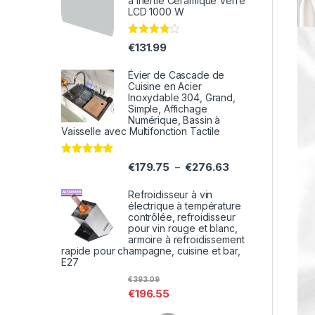
à inertie Céramique Verre
LCD 1000 W
Note
€
131.99
3.71
sur 5
Évier de Cascade de
Cuisine en Acier
Inoxydable 304, Grand,
Simple, Affichage
Numérique, Bassin à
Vaisselle avec Multifonction Tactile
Note
5.00
€
179.75
€
276.63
–
sur 5
Refroidisseur à vin
électrique à température
contrôlée, refroidisseur
pour vin rouge et blanc,
armoire à refroidissement
rapide pour champagne, cuisine et bar,
E27
€
393.09
€
196.55