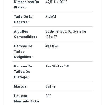
Dimensions Du
47,5″ L x 20″ P
Plateau :
Taille De La
StyleM
Canette :
Aiguilles
Système 135 x 16, Système
Compatibles :
135 x 17
Gamme De
#10–#24
Tailles
D’aiguilles :
Gamme De
Tex 30-Tex 138
Tailles De
Filetage :
Marque:
Sailrite
Hauteur
28″
Minimale De La