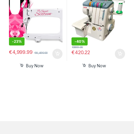
-
23%
-
40%
€
699.00
€
4,999.99
€
420.22
€
6,490.00
Buy Now
Buy Now