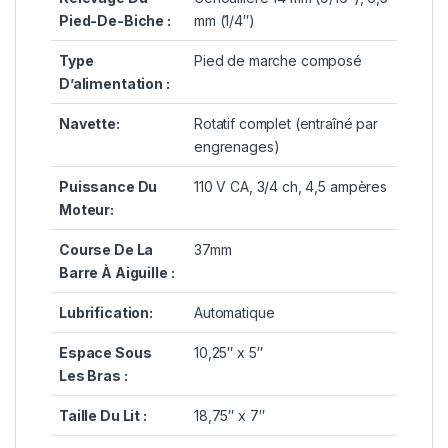
Pied-De-Biche :
mm (1/4″)
Type
Pied de marche composé
D’alimentation :
Navette:
Rotatif complet (entraîné par
engrenages)
Puissance Du
110 V CA, 3/4 ch, 4,5 ampères
Moteur:
Course De La
37mm
Barre À Aiguille :
Lubrification:
Automatique
Espace Sous
10,25″ x 5″
Les Bras :
Taille Du Lit :
18,75″ x 7″