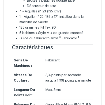
Brosse à peluches double face
Découseur de luxe
4 – Aiguilles n° 23 (135 x 17)
1 – Aiguille n° 22 (135 x 17) installée dans la
machine de Sailrite
125 grammes. Fil Tex 90
5 bobines « Style M » de grande capacité
®
®
Guide du fabricant Sailrite
Fabricator
Caractéristiques
Série De
Fabricant
Machines :
Vitesse De
3/4 points par seconde
Couture :
jusqu’à 1 108 points par minute
Longueur Du
Max. 8mm
Point Droit :
Relevage Du
Genouillère 14 mm (9/16″), 6,5