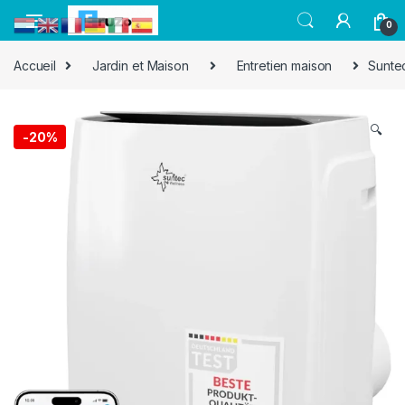
0
Accueil
Jardin et Maison
Entretien maison
Suntec
🔍
-
20%