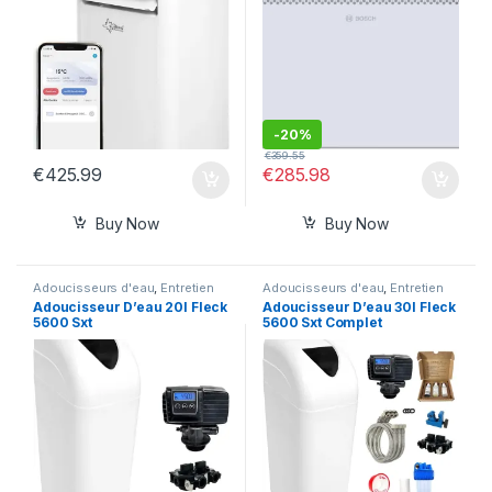
-
20%
€
359.55
€
425.99
€
285.98
Buy Now
Buy Now
Adoucisseurs d'eau
,
Entretien
Adoucisseurs d'eau
,
Entretien
maison
,
Jardin et Maison
maison
,
Jardin et Maison
Adoucisseur D’eau 20l Fleck
Adoucisseur D’eau 30l Fleck
5600 Sxt
5600 Sxt Complet