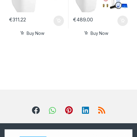
€
311.22
€
489.00
Buy Now
Buy Now