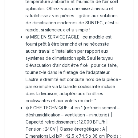
température ambiante et l’humidité de l’air sont
optimales. Offrez-vous une mise à niveau et
rafraîchissez vos pièces – grâce aux solutions
de climatisation modernes de SUNTEC, c’est si
rapide, si silencieux et si simple !
❄️ MISE EN SERVICE FACILE : ce modèle est
fourni prêt à être branché et ne nécessite
aucun travail d’installation par rapport aux
systèmes de climatisation split. Seul le tuyau
d’évacuation d’air doit être fixé : pour ce faire,
tournez-le dans le filetage de l’adaptateur.
L’autre extrémité est conduite hors de la pièce –
par exemple via la bande coulissante incluse
dans la livraison, adaptée aux fenêtres
coulissantes et aux volets roulants.”
❄️ FICHE TECHNIQUE : 4 en 1 (refroidissement –
déshumidification – ventilation – minuterie) |
Capacité refroidissement : 12.000 BTU/h |
Tension : 240V | Classe énergétique : A |
Dimensions LxHxP : 42,5 x 74,5 x 36 cm |Poids :