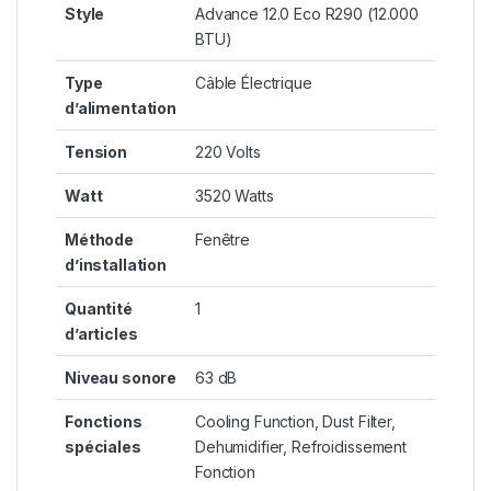
Style
‎Advance 12.0 Eco R290 (12.000
BTU)
Type
‎Câble Électrique
d’alimentation
Tension
‎220 Volts
Watt
‎3520 Watts
Méthode
‎Fenêtre
d’installation
Quantité
‎1
d’articles
Niveau sonore
‎63 dB
Fonctions
‎Cooling Function, Dust Filter,
spéciales
Dehumidifier, Refroidissement
Fonction