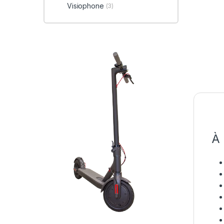
Visiophone
(3)
À 