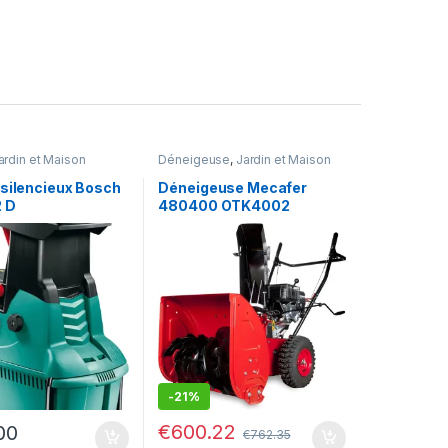
ardin et Maison
Déneigeuse
,
Jardin et Maison
 silencieux Bosch
Déneigeuse Mecafer
2 D
480400 OTK4002
OUTDOOR
-
21%
€
600.22
00
€
762.35