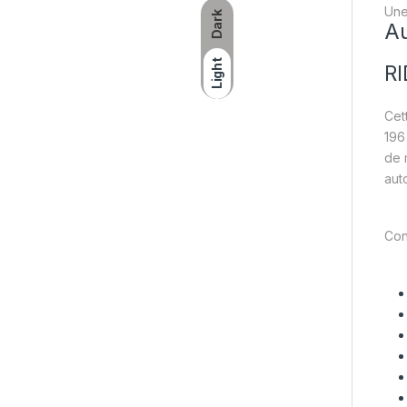
Une
Dark
Au
Light
RI
Cet
196
de 
aut
Con