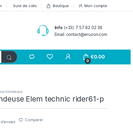
or
Suivi de colis
Boutique
Mon compte
Info
(+33) 7 57 82 02 38
Email: contact@eruzon.com
€
0.00
0
eur-tondeuse
ndeuse Elem technic rider61-p
Comparer
e d’envies