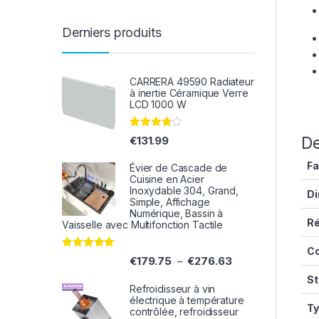
Derniers produits
CARRERA 49590 Radiateur
à inertie Céramique Verre
LCD 1000 W
Note
De
€
131.99
3.71
sur 5
Fa
Évier de Cascade de
Cuisine en Acier
Inoxydable 304, Grand,
Di
Simple, Affichage
Numérique, Bassin à
Ré
Vaisselle avec Multifonction Tactile
Co
Note
5.00
€
179.75
€
276.63
–
sur 5
St
Refroidisseur à vin
électrique à température
Ty
contrôlée, refroidisseur