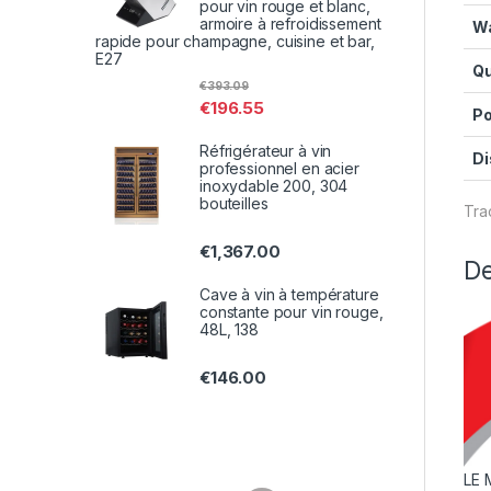
pour vin rouge et blanc,
armoire à refroidissement
W
rapide pour champagne, cuisine et bar,
E27
Qu
€
393.09
€
196.55
Po
Réfrigérateur à vin
Di
professionnel en acier
inoxydable 200, 304
bouteilles
Tra
€
1,367.00
De
Cave à vin à température
constante pour vin rouge,
48L, 138
€
146.00
LE 