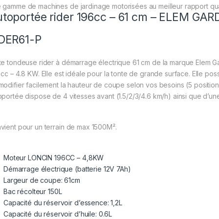
 gamme de machines de jardinage motorisées au meilleur rapport qua
toportée rider 196cc – 61 cm – ELEM GA
DER61-P
te
tondeuse rider à démarrage électrique 61 cm
de la marque Elem Ga
 cc – 4.8 KW. Elle est idéale pour la tonte de grande surface. Elle p
modifier facilement la hauteur de coupe selon vos besoins (5 positio
oportée dispose de 4 vitesses avant (1.5/2/3/4.6 km/h) ainsi que d’une 
vient pour un terrain de max 1500M².
Moteur LONCIN 196CC – 4,8KW
Démarrage électrique (batterie 12V 7Ah)
Largeur de coupe: 61cm
Bac récolteur 150L
Capacité du réservoir d’essence: 1,2L
Capacité du réservoir d’huile: 0.6L