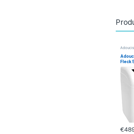
Produ
Adoucis
maison
Adouci
Fleck
€
489