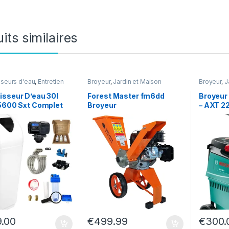
its similaires
seurs d'eau
,
Entretien
Broyeur
,
Jardin et Maison
Broyeur
,
J
,
Jardin et Maison
sseur D’eau 30l
Forest Master fm6dd
Broyeur
 5600 Sxt Complet
Broyeur
– AXT 2
.00
€
499.99
€
300.