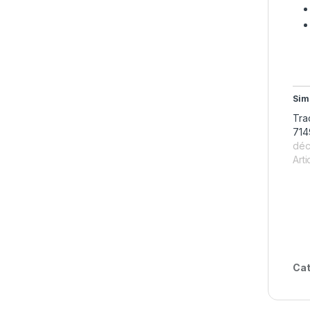
Sim
Tra
714
déc
Arti
Cat