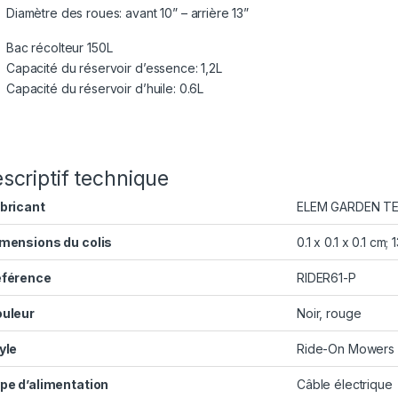
Diamètre des roues: avant 10” – arrière 13”
Bac récolteur 150L
Capacité du réservoir d’essence: 1,2L
Capacité du réservoir d’huile: 0.6L
scriptif technique
bricant
‎ELEM GARDEN T
mensions du colis
‎0.1 x 0.1 x 0.1 cm
férence
‎RIDER61-P
uleur
‎Noir, rouge
yle
‎Ride-On Mowers
pe d’alimentation
‎Câble électrique