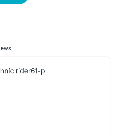
iews
hnic rider61-p