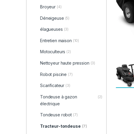
Broyeur
(4)
Déneigeuse
(5)
élagueuses
(3)
Entretien maison
(10)
Motoculteurs
(2)
Nettoyeur haute pression
(3)
Robot piscine
(7)
Scarificateur
(3)
Tondeuse à gazon
(2)
électrique
Tondeuse robot
(7)
Tracteur-tondeuse
(7)