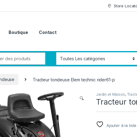
Store Locat
Boutique
Contact
ondeuse
Tracteur tondeuse Elem technic rider61-p
Jardin et Maison
,
Tract
🔍
Tracteur to
Ajouter à la list