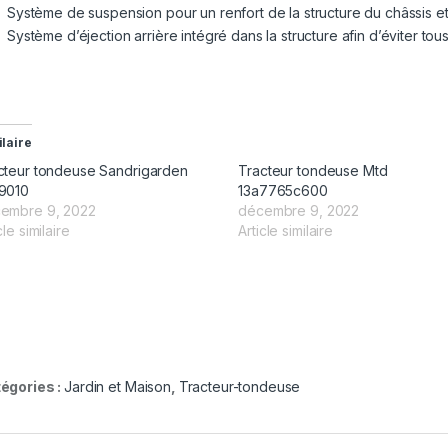
Système de suspension pour un renfort de la structure du châssis et u
Système d’éjection arrière intégré dans la structure afin d’éviter t
ilaire
cteur tondeuse Sandrigarden
Tracteur tondeuse Mtd
9010
13a7765c600
embre 9, 2022
décembre 9, 2022
cle similaire
Article similaire
égories :
Jardin et Maison
,
Tracteur-tondeuse