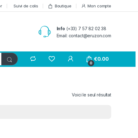
or
Suivi de colis
Boutique
Mon compte
Info
(+33) 7 57 82 02 38
Email: contact@eruzon.com
€
0.00
0
Voici le seul résultat