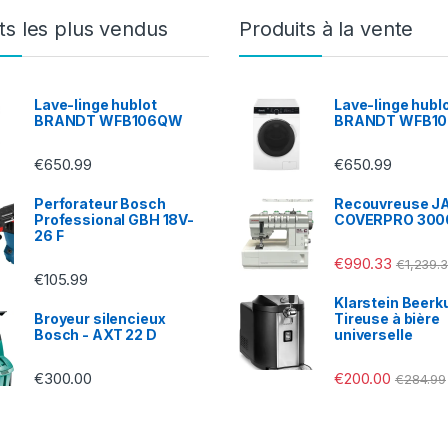
ts les plus vendus
Produits à la vente
Lave-linge hublot
Lave-linge hubl
BRANDT WFB106QW
BRANDT WFB1
€
650.99
€
650.99
Perforateur Bosch
Recouvreuse 
Professional GBH 18V-
COVERPRO 30
26 F
€
990.33
€
1,239.
€
105.99
Klarstein Beerku
Broyeur silencieux
Tireuse à bière
Bosch - AXT 22 D
universelle
€
300.00
€
200.00
€
284.99