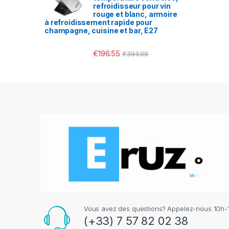
refroidisseur pour vin
rouge et blanc, armoire
à refroidissement rapide pour
champagne, cuisine et bar, E27
€
196.55
€
393.09
Vous avez des questions? Appelez-nous 10h-1
(+33) 7 57 82 02 38