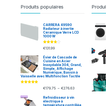
Produits populaires
Produi
CARRERA 49590
Radiateur à inertie
Céramique Verre LCD
1000 W
Note
€
131.99
3.71
sur 5
Évier de Cascade de
Cuisine en Acier
Inoxydable 304, Grand,
Simple, Affichage
Numérique, Bassin à
Vaisselle avec Multifonction Tactile
Note
5.00
€
179.75
€
276.63
–
sur 5
Refroidisseur à vin
électrique à
température contrôlée,