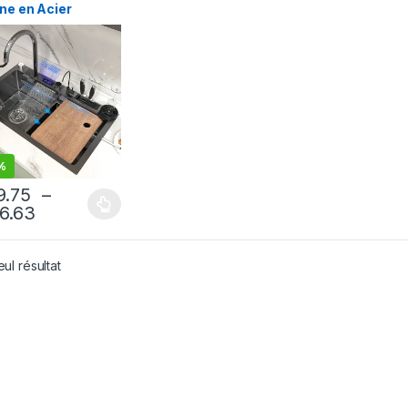
ne en Acier
ydable 304, Grand,
le, Affichage
rique, Bassin à
elle avec
fonction Tactile
%
9.75
–
6.63
eul résultat