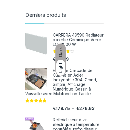
Derniers produits
CARRERA 49590 Radiateur
à inertie Céramique Verre
LCD 1000 W
Dark
Note
€
131.99
3.71
Light
sur 5
Évier de Cascade de
Cuisine en Acier
Inoxydable 304, Grand,
Simple, Affichage
Numérique, Bassin à
Vaisselle avec Multifonction Tactile
Note
5.00
€
179.75
€
276.63
–
sur 5
Refroidisseur à vin
électrique à température
contrôlée, refroidisseur