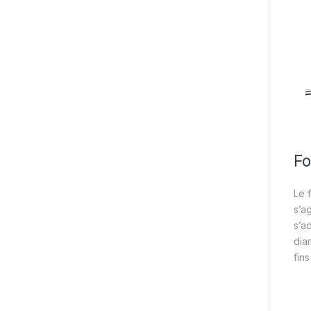
Fo
Le 
s’a
s’a
dia
fins