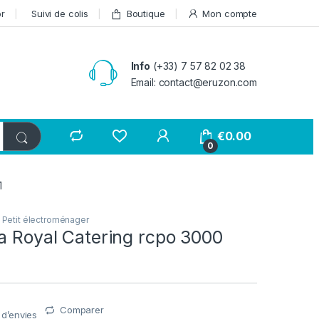
or
Suivi de colis
Boutique
Mon compte
Info
(+33) 7 57 82 02 38
Email: contact@eruzon.com
€
0.00
0
1
,
Petit électroménager
a Royal Catering rcpo 3000
Comparer
e d’envies