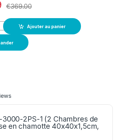
9
€
369.00
Ajouter au panier
ander
iews
PO-3000-2PS-1 (2 Chambres de
ase en chamotte 40x40x1,5cm,