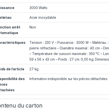
issance
‎3000 Watts
tériau
‎Acier inoxydable
nction arrêt
‎Non
tomatique
ractéristiques
‎Tension : 230 V – Puissance : 3000 W – Matériau 
pierre réfractaire – Diamètre maximal : 40 cm – Di
– Température de cuisson maximale : 350 °C – Longu
59 x 56 x 43 cm – Poids : 27 cm. 0,00 kg. Dimension
ids de l’article
‎27 kg
sponibilité des
‎Information indisponible sur les pièces détachées
èces
étachées
ntenu du carton