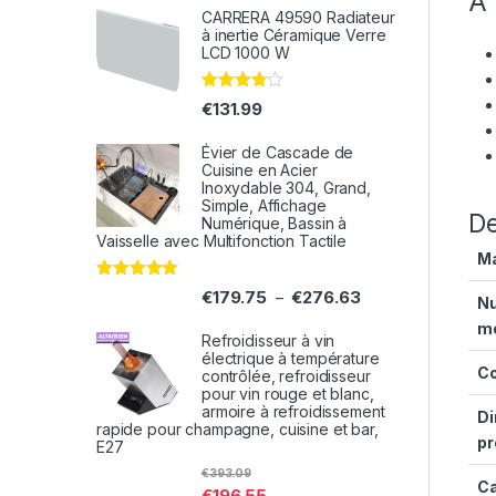
À 
CARRERA 49590 Radiateur
à inertie Céramique Verre
LCD 1000 W
Note
€
131.99
3.71
sur 5
Évier de Cascade de
Cuisine en Acier
Inoxydable 304, Grand,
Simple, Affichage
De
Numérique, Bassin à
Vaisselle avec Multifonction Tactile
M
Note
5.00
€
179.75
€
276.63
–
N
sur 5
m
Refroidisseur à vin
électrique à température
Co
contrôlée, refroidisseur
pour vin rouge et blanc,
armoire à refroidissement
Di
rapide pour champagne, cuisine et bar,
pr
E27
€
393.09
Ca
€
196.55