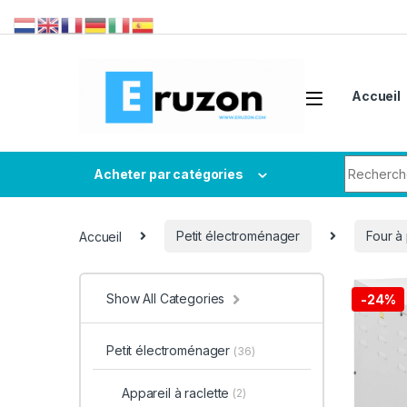
Accueil
Acheter par catégories
Accueil
Petit électroménager
Four à
Show All Categories
-
24%
Petit électroménager
(36)
Appareil à raclette
(2)