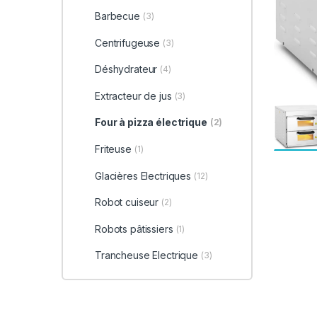
Barbecue
(3)
Centrifugeuse
(3)
Déshydrateur
(4)
Extracteur de jus
(3)
Four à pizza électrique
(2)
Friteuse
(1)
Glacières Electriques
(12)
Robot cuiseur
(2)
Robots pâtissiers
(1)
Trancheuse Electrique
(3)