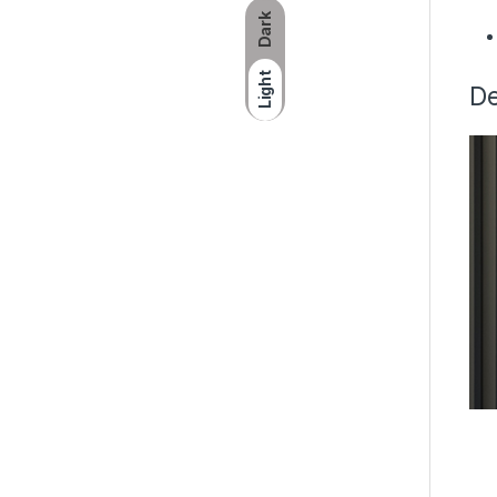
Dark
Light
De