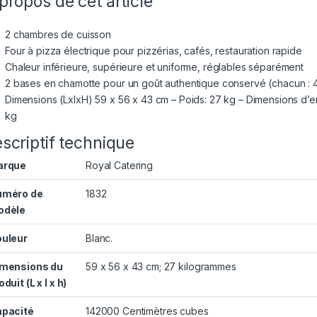
propos de cet article
2 chambres de cuisson
Four à pizza électrique pour pizzérias, cafés, restauration rapide
Chaleur inférieure, supérieure et uniforme, réglables séparément
2 bases en chamotte pour un goût authentique conservé (chacun : 
Dimensions (LxlxH) 59 x 56 x 43 cm – Poids: 27 kg – Dimensions d’e
kg
scriptif technique
arque
‎Royal Catering
uméro de
‎1832
odèle
uleur
‎Blanc.
mensions du
‎59 x 56 x 43 cm; 27 kilogrammes
oduit (L x l x h)
pacité
‎142000 Centimètres cubes