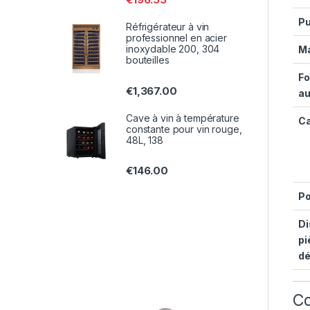
Pu
Réfrigérateur à vin
professionnel en acier
inoxydable 200, 304
Ma
bouteilles
Fo
€
1,367.00
au
Cave à vin à température
Ca
constante pour vin rouge,
48L, 138
€
146.00
Po
Di
pi
d
Co