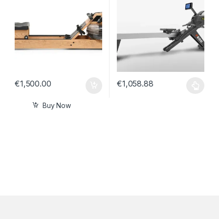
€
1,500.00
€
1,058.88
Buy Now