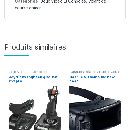
Catégories :
Jeux Vidéo Et Consoles
,
Volant de
course gamer
Produits similaires
Jeux Vidéo Et Consoles
,
Casques Réalité Virtuelle
,
Jeux
Joysticks
Vidéo Et Consoles
Joysticks Logitech g saitek
Casque VR Samsung new
x52 pro
gear