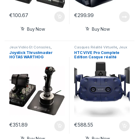
€
100.67
€
299.99
Buy Now
Buy Now
Jeux Vidéo Et Consoles
,
Casques Réalité Virtuelle
,
Jeux
Joysticks
Vidéo Et Consoles
Joystick Thrustmaster
HTC VIVE Pro Complete
HOTAS WARTHOG
Edition Casque réalité
virtuelle
€
351.89
€
588.55
Buy Now
Buy Now