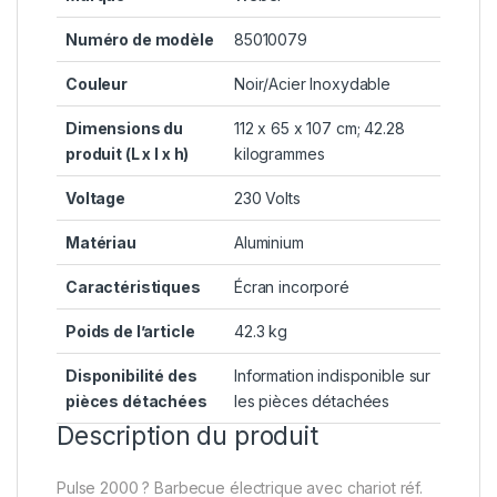
Numéro de modèle
‎85010079
Couleur
‎Noir/Acier Inoxydable
Dimensions du
‎112 x 65 x 107 cm; 42.28
produit (L x l x h)
kilogrammes
Voltage
‎230 Volts
Matériau
‎Aluminium
Caractéristiques
‎Écran incorporé
Poids de l’article
‎42.3 kg
Disponibilité des
‎Information indisponible sur
pièces détachées
les pièces détachées
Description du produit
Pulse 2000 ? Barbecue électrique avec chariot réf.